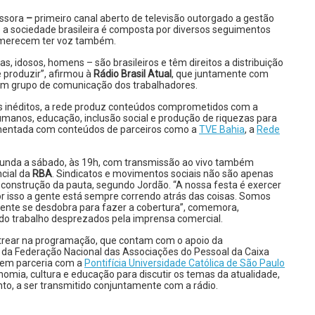
issora
–
primeiro canal aberto de televisão outorgado a gestão
 a sociedade brasileira é composta por diversos seguimentos
o, merecem ter voz também.
s, idosos, homens – são brasileiros e têm direitos a distribuição
 produzir”, afirmou à
Rádio Brasil Atual
, que juntamente com
m grupo de comunicação dos trabalhadores.
s inéditos, a rede produz conteúdos comprometidos com a
 humanos, educação, inclusão social e produção de riquezas para
plementada com conteúdos de parceiros como a
TVE Bahia
, a
Rede
segunda a sábado, às 19h, com transmissão ao vivo também
cial da
RBA
. Sindicatos e movimentos sociais não são apenas
onstrução da pauta, segundo Jordão. “A nossa festa é exercer
Por isso a gente está sempre correndo atrás das coisas. Somos
gente se desdobra para fazer a cobertura”, comemora,
o trabalho desprezados pela imprensa comercial.
rear na programação, que contam com o apoio da
e da Federação Nacional das Associações do Pessoal da Caixa
 em parceria com a
Pontifícia Universidade Católica de São Paulo
conomia, cultura e educação para discutir os temas da atualidade,
to, a ser transmitido conjuntamente com a rádio.