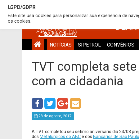
LGPD/GDPR
SINDICATO
Este site usa cookies para personalizar sua experiência de nav
os cookies.
DERI
NOTÍCIAS
SIPETROL
CONVÊNIOS
TVT completa sete
com a cidadania
28 de agosto, 2017
A TVT completou seu sétimo aniversário dia
23/08 pre
dos
Metalúrgicos do ABC
e dos
Bancários de São Paul