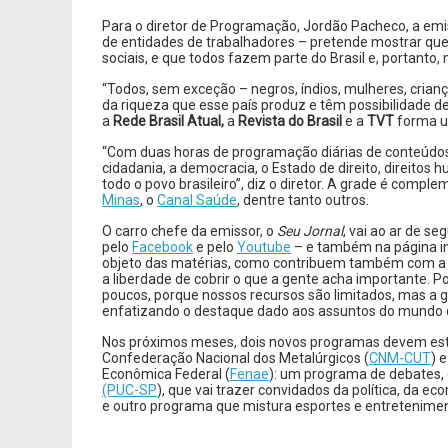
Para o diretor de Programação, Jordão Pacheco, a em
de entidades de trabalhadores – pretende mostrar que
sociais, e que todos fazem parte do Brasil e, portant
“Todos, sem exceção – negros, índios, mulheres, criança
da riqueza que esse país produz e têm possibilidade de
a
Rede Brasil Atual,
a
Revista do Brasil
e a
TVT
forma u
“Com duas horas de programação diárias de conteúdo
cidadania, a democracia, o Estado de direito, direitos
todo o povo brasileiro”, diz o diretor. A grade é com
Minas
, o
Canal Saúde
, dentre tanto outros.
O carro chefe da emissor, o
Seu Jornal
, vai ao ar de 
pelo
Facebook
e pelo
Youtube
– e também na página in
objeto das matérias, como contribuem também com a c
a liberdade de cobrir o que a gente acha importante. 
poucos, porque nossos recursos são limitados, mas a 
enfatizando o destaque dado aos assuntos do mundo d
Nos próximos meses, dois novos programas devem est
Confederação Nacional dos Metalúrgicos (
CNM-CUT
) 
Econômica Federal (
Fenae
): um programa de debates,
(PUC-SP
), que vai trazer convidados da política, da e
e outro programa que mistura esportes e entretenimen