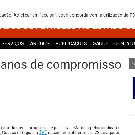
 DOS TRABALHADORES NO COMÉRCI
egação. Ao clicar em “aceitar”, você concorda com a utilização de 
VADOS DE PETRÓLEO NO ESTADO D
SERVIÇOS
ARTIGOS
PUBLICAÇÕES
SAÚDE
CONTATO
 anos de compromisso
U
parando novos programas e parcerias. Mantida pelos sindicatos
o
, Osasco e Região, a
TVT
nasceu oficialmente em 23 de agosto