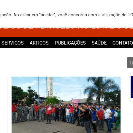
 DOS TRABALHADORES NO COMÉRCI
egação. Ao clicar em “aceitar”, você concorda com a utilização de 
VADOS DE PETRÓLEO NO ESTADO D
SERVIÇOS
ARTIGOS
PUBLICAÇÕES
SAÚDE
CONTATO
U