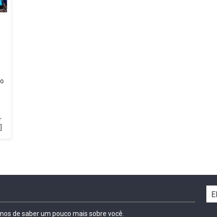
do
r
]
E
amos de saber um pouco mais sobre você.